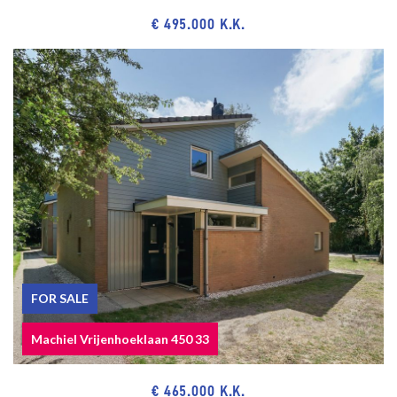
double glazing.
€ 495.000 K.K.
The buyer is free to choose a notary, but must be located in the
Haaglanden region.
The lead-/asbestos and age clauses will be applied.
Built in approx. 1926.
Living surface approx. 83 m².
The volume of the apartment approx. 305 m³.
NVM model deed applicable.
NEAR
Shops on Goudsbloemlaan, Thomsonlaan, Fahrenheitstraat and
within cycling distance of Frederik Hendriklaan and the city center
of The Hague.
FOR SALE
Bosjes van Pex, dunes, beach and sea, boulevard of Kijkduin,
Machiel Vrijenhoeklaan 450 33
Scheveningen harbor, museums and around the corner from cozy
restaurants and terraces.
€ 465.000 K.K.