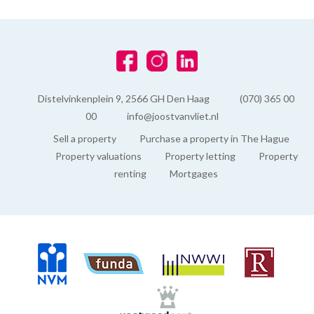
Distelvinkenplein 9, 2566 GH Den Haag
(070) 365 00
00
info@joostvanvliet.nl
Sell a property
Purchase a property in The Hague
Property valuations
Property letting
Property
renting
Mortgages