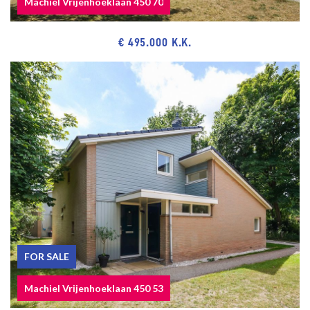
Machiel Vrijenhoeklaan 450 70
SPECIAL FEATURES
€ 495.000 K.K.
Eternal lease-hold land. The rent charge is € 156.49 per year, based
on a land value of € 4.742,-- (= redemption) and a rent rate of 3.3%.
Review rent rates by January
1st, 2030.
Acceptance in agreement (preference June 1st, 2026).
Sewerage charges 2026 € 195,40 per year.
1/3rd share in the community.
Active Owners Association, contribution € 100.-- each month.
Electricity 9 groups with circuit breaker.
Central heating system, brand Remeha Avanta, built in 2016.
Hot water supply by central heating system.
The condition of the bathroom and the kitchen is good/excellent.
The condition of the interior is good/excellent and the exterior
FOR SALE
good.
Machiel Vrijenhoeklaan 450 53
The apartment has in front wooden window frames with double
glazing and at the back wooden and synthetic window frames with