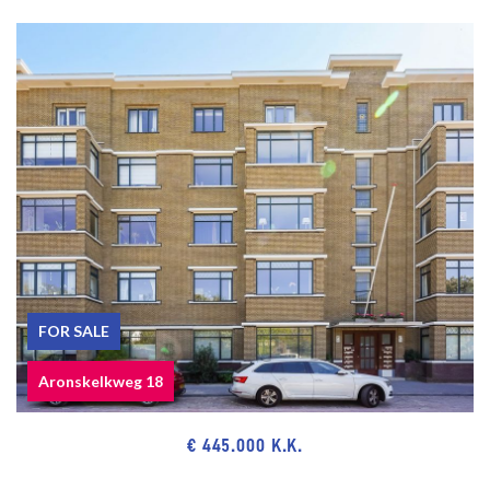
Also close to public transport (RandstadRail line 3, tram line 12),
main roads via Hubertustunnel and Westlandroute.
Close to European and/or International School of The Hague,
primary schools and various sports facilities.
Close to European- and International School of The Hague, various
schools and sport facilities.
The measurement instruction is based on NEN2580. The
measurement instruction is intended to apply a more uniform way
of measuring for giving an indication of the use surface. The
measurement instruction can not completely close differences in
FOR SALE
measurement results, for example by differences in interpretation,
rounding or limitations in the performance of the measurement.
Aronskelkweg 18
€ 445.000 K.K.