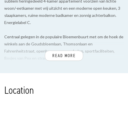
subliem heringedeeld 4-kamer appartement voorzien van lichte
woon/-eetkamer met vrij uitzicht en een moderne open keuken, 3
slaapkamers, ruime moderne badkamer en zonnig achterbalkon.
Energielabel C.
Centraal gelegen in de populaire Bloemenbuurt met om de hoek de
winkels aan de Goudsbloemlaan, Thomsonlaan en
Fahrenheitstraat, openbaar vervoer, scholen, sportfaciliteiten,
READ MORE
Bosjes van Pex en strand, zee en duinen.
INDELING
Via fraai open portiek met granitovloeren en glas in lood
Location
bovenlichten, trap naar de 1e verdieping.
Entree appartement, hal voorzien van fraaie laminaatvloer in
visgraatmotief geheel doorgelegd in het appartement, vaste kast
en meterkast.