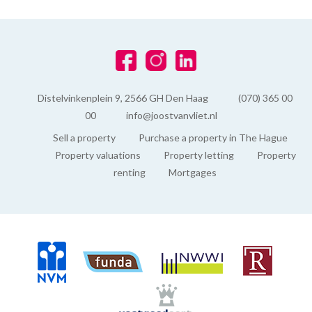
Distelvinkenplein 9, 2566 GH Den Haag
(070) 365 00
00
info@joostvanvliet.nl
Sell a property
Purchase a property in The Hague
Property valuations
Property letting
Property
renting
Mortgages