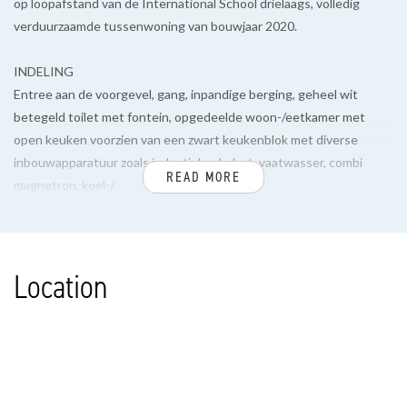
op loopafstand van de International School drielaags, volledig
verduurzaamde tussenwoning van bouwjaar 2020.
INDELING
Entree aan de voorgevel, gang, inpandige berging, geheel wit
betegeld toilet met fontein, opgedeelde woon-/eetkamer met
open keuken voorzien van een zwart keukenblok met diverse
inbouwapparatuur zoals inductiekookplaat, vaatwasser, combi
READ MORE
magnetron, koel-/
vrieskast en barblad.
Schuifpui grenzend aan de beknopte tuin, vrij gelegen aan
“snipper”groen. Prachtige open trap naar de 1e verdieping.
Location
1e VERDIEPING
Overloop, ruime voorslaapkamer voorzien van kastenwand,
tussengelegen badkamer met toilet, badkamermeubel en
inloop(stort)douche.
Bijzondere achterslaapkamer door de vide met eronder gelegen