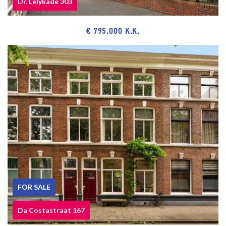
Dr. Lelykade 303
Ockenburgh estate, seaside resort Kijkduin, dunes, beach and sea,
restaurants and museums.
€ 795.000 K.K.
Public transport and main roads via Westland Route.
Near European and/or International School of The Hague, primary
schools and various sports facilities.
Close to European- and International School of The Hague, various
schools and sport facilities such as tennis, soccer, hockey,
horseback riding and handball.
The measurement instruction is based on NEN2580. The
measurement instruction is intended to apply a more uniform way
of measuring for giving an indication of the use surface. The
measurement instruction can not completely close differences in
measurement results, for example by differences in interpretation,
rounding or limitations in the performance of the measurement.
FOR SALE
Da Costastraat 167